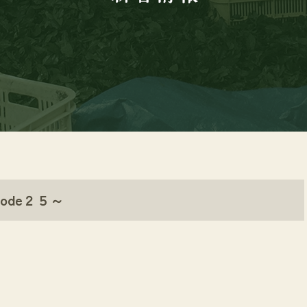
ode２５～