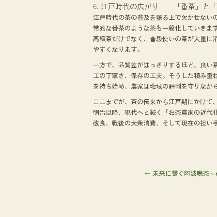
6. 江戸時代の広がり――「番茶」と
江戸時代の茶の普及を語る上で欠かせない
常的な番茶のような茶も一般化していきま
高級茶だけでなく、普段使いの茶が大量に
やすくなります。
一方で、品質差がはっきりするほど、良い
工の丁寧さ、保存の工夫。そうした積み重
を持ち始め、農家は地域の評判を守りなが
ここまでが、茶の伝来から江戸期にかけて
明治以降、現代へと続く「お茶農家の近代
改良、戦後の大衆消費、そして現在の担い手
←
未来に繋ぐ阿波晩茶～ep