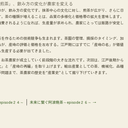
「煎茶」、飲み方の変化が農家を変える
のが、飲み方の変化です。抹茶中心の文化に対し、煎茶が広がり、さらに日
す。茶の種類が増えることは、品質の多様化と価格帯の拡大を意味します。
消費されるようになれば、生産量が求められ、農家にとっては販路が安定し
茶を作るための技術競争も生まれます。茶園の管理、摘採のタイミング、加
ねが、産地の評価と価格を左右する。江戸期にはすでに「産地の名」が価値
ら生産する必要が出てきました。
、お茶農家が成立していく前段階の大きな流れです。次回は、江戸後期から
化」と「産地の再編」を取り上げます。輸出産業としての茶、機械化、品種
問題まで、茶農家の歴史を“産業史”として掘り下げていきます。
isode２４～
未来に繋ぐ阿波晩茶～episode２６～
→