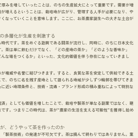
で厚みを増していったことは、のちの生産拡大にとって重要です。需要が増
給が増えるということは、栽培地が広がり、管理する人手が必要になり、や
きくなっていくことを意味します。ここに、お茶農家誕生への大きな土台が
値の多層化が生産を刺激する
る時代です。茶をめぐる遊興である闘茶が流行し、同時に、のちに日本文化
す。茶は単に飲むだけでなく、「どの産地の茶か」「どのような香味か」
どんな場をつくるか」といった、文化的価値を伴う存在になっていきまし
体が権威や名誉に結びつきます。すると、良質な茶を安定して供給できる土
こで、のちに名を残す産地として語られる地域が少しずつ輪郭を帯びてきま
心に近い地理条件と、技術・流通・ブランド形成の積み重ねによって特別な
経済」としても価値を増したことで、栽培や製茶が単なる副業ではなく、継
です。つまりこの時代は、茶が“農家の生活を支える可能性”を獲得し始め
誰が、どうやって茶を作ったのか
く「製茶技術」の発達が不可欠です。茶は摘んで終わりではありません。葉