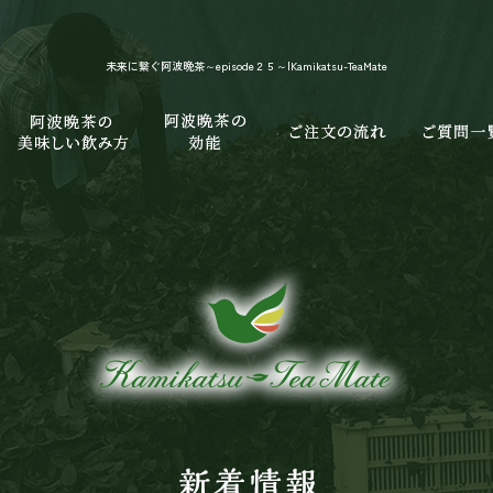
未来に繋ぐ阿波晩茶～episode２５～|Kamikatsu-TeaMate