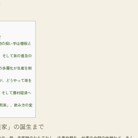
！
で
初の担い手は僧侶と
会、そして茶の普及の
値の多層化が生産を刺
誰が、どうやって茶を
、そして農村経済へ
「煎茶」、飲み方の変
農家」の誕生まで
後の一服、来客時のおもてなし、法事や祭礼、仕事の合間の休憩など、あら