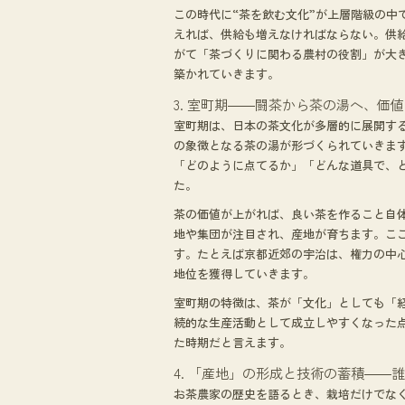
この時代に“茶を飲む文化”が上層階級の中
えれば、供給も増えなければならない。供
がて「茶づくりに関わる農村の役割」が大
築かれていきます。
3. 室町期――闘茶から茶の湯へ、価
室町期は、日本の茶文化が多層的に展開す
の象徴となる茶の湯が形づくられていきま
「どのように点てるか」「どんな道具で、
た。
茶の価値が上がれば、良い茶を作ること自
地や集団が注目され、産地が育ちます。こ
す。たとえば京都近郊の宇治は、権力の中
地位を獲得していきます。
室町期の特徴は、茶が「文化」としても「
続的な生産活動として成立しやすくなった点
た時期だと言えます。
4. 「産地」の形成と技術の蓄積――
お茶農家の歴史を語るとき、栽培だけでな