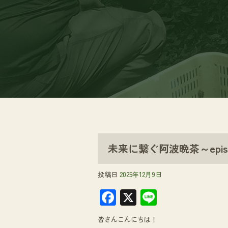
未来に繋ぐ阿波晩茶～epis
投稿日
2025年12月9日
F
X
Li
ac
n
皆さんこんにちは！