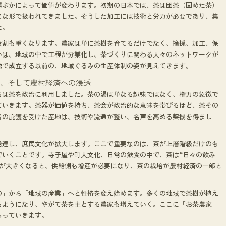
運ぶかによって価値が変わります。初期の日本では、茶は団茶（固めた茶）
まな形で扱われてきました。そうした加工には技術と労力が必要であり、集
た。
役割も重くなります。農家は単に茶樹を育てるだけでなく、摘採、加工、保
いは、地域の中で工程が分業化し、茶づくりに関わる人々のネットワークが
独で成立する以前の、地域ぐるみの生産体制の姿が見えてきます。
茶、そして農村経済への浸透
ちは茶を政治に利用しました。茶の湯は単なる趣味ではなく、権力の象徴で
ていきます。茶器が価値を持ち、茶会が政治的な意味を帯びるほど、茶その
者の庇護を受けた産地は、技術や流通が整い、名声を高める契機を得まし
発達し、庶民文化が拡大します。ここで重要なのは、茶が上層階級だけのも
でいくことです。寺子屋や町人文化、日常の飲食の中で、茶は“日々の飲み
要が大きくなると、供給側も増産が必要になり、茶の栽培が農村経済の一部と
の」から「地域の産業」へと性格を変え始めます。多くの地域で茶樹が植え
るようになり、やがて茶を主とする農家も増えていく。ここに「お茶農家」
ろっていきます。