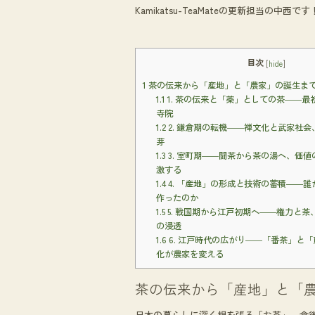
e
e
Kamikatsu-TeaMateの更新担当の中西です
b
o
o
目次
[
hide
]
k
1
茶の伝来から「産地」と「農家」の誕生ま
1.1
1. 茶の伝来と「薬」としての茶――最
寺院
1.2
2. 鎌倉期の転機――禅文化と武家社
芽
1.3
3. 室町期――闘茶から茶の湯へ、価
激する
1.4
4. 「産地」の形成と技術の蓄積――
作ったのか
1.5
5. 戦国期から江戸初期へ――権力と茶
の浸透
1.6
6. 江戸時代の広がり――「番茶」と
化が農家を変える
茶の伝来から「産地」と「
日本の暮らしに深く根を張る「お茶」。食