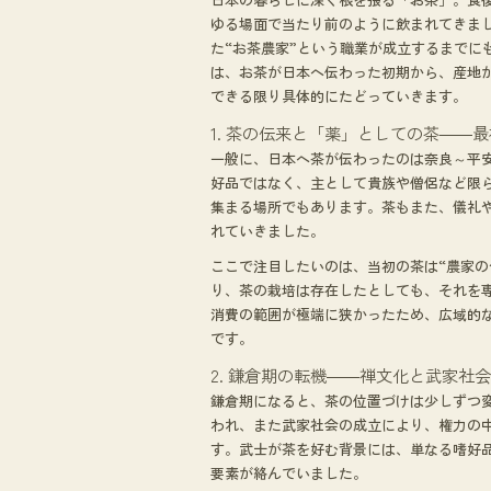
ゆる場面で当たり前のように飲まれてきま
た“お茶農家”という職業が成立するまでに
は、お茶が日本へ伝わった初期から、産地
できる限り具体的にたどっていきます。
1. 茶の伝来と「薬」としての茶――
一般に、日本へ茶が伝わったのは奈良～平
好品ではなく、主として貴族や僧侶など限
集まる場所でもあります。茶もまた、儀礼
れていきました。
ここで注目したいのは、当初の茶は“農家の
り、茶の栽培は存在したとしても、それを
消費の範囲が極端に狭かったため、広域的
です。
2. 鎌倉期の転機――禅文化と武家社
鎌倉期になると、茶の位置づけは少しずつ
われ、また武家社会の成立により、権力の
す。武士が茶を好む背景には、単なる嗜好
要素が絡んでいました。