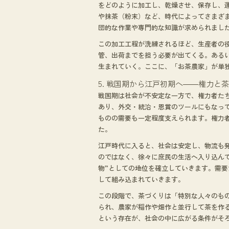
をどのように加工し、乾燥させ、保存し、
や抹茶（粉末）など、時代によってさまざ
団的な作業や専門的な知識が求められまし
この加工工程が洗練されるほど、生産者の
管、出荷までを担う必要が出てくる。ある
生まれていく。ここに、「お茶農家」が単
5. 戦国期から江戸初期へ――権力と
戦国期は社会が不安定な一方で、権力者た
あり、外交・統治・恩賞のツールにもなっ
ものの需要も一定程度支えられます。権力
た。
江戸時代に入ると、社会は安定し、物流も
のではなく、徐々に庶民の生活へ入り込ん
物”としての地位を確立していきます。需
して組み込まれていきます。
この段階で、茶づくりは「特別な人々のも
られ、農家が稲作や畑作と並行して茶を作
という存在が、社会の中に広がる条件がそ