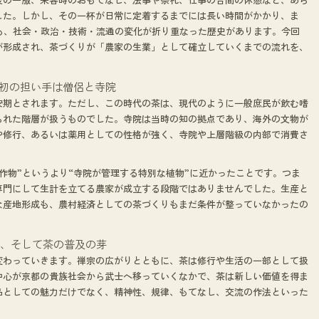
した。しかし、その一杯が日常に定着するまでには長い時間がかかり、ま
も、社会・政治・技術・流通の変化が折り重なった歴史があります。今回
が形成され、茶づくりが「農家の生業」として確立していくまでの流れを、
最初の担い手は僧侶と寺院
安期とされます。ただし、この時代の茶は、現代のように一般庶民が飲む嗜
られた階層が扱うものでした。寺院は当時の知の拠点であり、海外の文物が
や修行、あるいは薬用としての性格が強く、寺院や上層階級の内部で消費さ
作物”というより“寺院が管理する特別な植物”に近かったことです。つま
専門にして生計を立てる農家が成立する段階ではありませんでした。生産と
な産地形成も、農村経済としての茶づくりもまだ条件が整っていなかったの
会、そして茶の普及の芽
変わっていきます。禅宗の広がりとともに、茶は修行や生活の一部として扱
中心が京都の貴族社会から武士へ移っていくなかで、茶は新しい価値を得ま
品としての魅力だけでなく、精神性、規律、もてなし、交流の作法といった