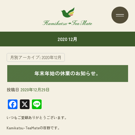
2020 12月
月別アーカイブ:
2020年12月
年末年始の休業のお知らせ。
投稿日
2020年12月29日
F
X
Li
ac
n
いつもご愛顧ありがとうございます。
e
e
Kamikatsu-TeaMateの百野です。
b