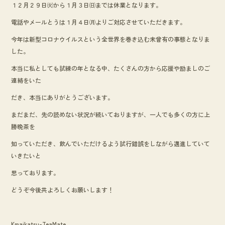
１２月２９日㈫から１月３日㈰までは休業となります。
o
電話やメールとうは１月４日㈪よりご対応させていただきます。
o
k
今年は新型コロナウイルスという全世界を巻き込む未曾有の事態となりま
した。
本当に私としても試練の年となる中、たくさんの方から応援や励ましのご
連絡をいた
だき、本当にありがとうございます。
まだまだ、先の読めない状況が続いておりますが、一人でも多くの方に上
勝晩茶を
知っていただき、飲んでいただけるよう試行錯誤をしながら邁進していて
いきたいと
思っております。
どうぞ今後共よろしくお願いします！
Kmaikatsu-TeaMate