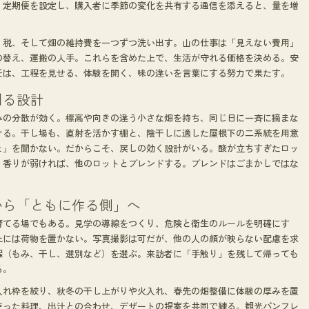
。定期便を設定し、購入者に季節の変化を共有する通信を添えると、量を増
、税、そして畑の維持費を一つずつ洗い出す。山の仕事は「見えない費用」
の替え、運搬の人手。これらを含めた上で、生活が守れる価格を決める。安
任は、工程を見せる、体験を開く、味の違いを言葉にする努力で果たす。
割る設計
みの分散が効く。標高や向きの違う小さな畑を持ち、同じ日に一斉に摘まな
ける。干し場も、直射を活かす棚と、陰干しに適した屋根下の二系統を用意
と」を聞かない。だからこそ、戻しの効く設計がいる。酸が立ちすぎたロッ
。香りが弱ければ、他のロットとブレンドする。ブレンドはごまかしではな
から「ともに作る側」へ
育てる場でもある。見学の導線をつくり、危険と衛生のルールを明確にす
上には荷物を置かない。写真撮影は可だが、他の人の顔が映らない配慮を求
程（もみ、干し、選別など）を選ぶ。来訪者に「手触り」を残して帰っても
る。
入れ枠を絞り、秋冬の干し上がりや火入れ、春先の畑整備に体験の厚みを置
使った料理、出汁との合わせ、デザートの提案を共同で練る。観光パンフレ