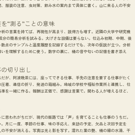
間、服装の注意、虫対策、飲み水の案内まで具体に書く。山に来る人の不安
を“測る”ことの意味
分析の言葉を持てば、再現性が高まり、説得力も増す。近隣の大学や研究機
気成分の簡易分析を試みる。大げさな設備は要らない。仕込み初期、中期、後
─数点のサンプルと温度履歴を記録するだけでも、次年の仮説が立つ。分析
舞いを理解するために使う。数字の裏に、桶の音や匂いの記憶を書き添え
事の切り出し
ちだが、阿波晩茶には、座ってできる仕事、手先の注意を要する仕事がたく
の圧着、通信の折り、発送の箱組み。地域の学校や福祉作業所と連携し、仕
基準を一緒に作る。報酬は正価で、感謝は言葉で。関わる人が増えるほど、
る
うに思われがちだが、現代の販路では「声」を育てることも仕事のうちだ。
い。月に一度、季節の仕事、味の手応え、来訪の予定、欠品と次回予定を
人の不安が消える。写真は光と影を写す。濡れた葉の艶、桶の縁の水滴、干