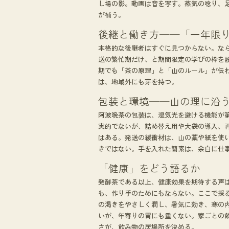
し場の影。動画は音を写す。蒸気の唸り、
が補う。
後継と働き方──「一年限
本格的な後継者はすぐに見つからない。な
送の繁忙期だけ、と期間限定の学びの枠を
期でも「茶の原理」と「山のルール」が伝
は、地域外にも芽を持つ。
包装と環境──山の理に沿
阿波晩茶の包装は、湿気光を避ける機能が
実的でないが、詰め替え用や大袋の導入、
はある。発送の緩衝材は、山の藁や紙を使
きではない。手を入れた簡素は、余白に仕
「健康」をどう語るか
発酵茶である以上、健康効果を期待する声
も、作り手のためにもならない。ここで採
の渇きをやさしく潤し、暑気に効き、寒の
いが、年寄りの胃にも重くない。家ごとの
さが、飲み物の居場所を決める。