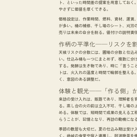
ト、といった時間差の提案を用意しておく
やさずに価値を厚くできる。
価格設定は、作業時間、燃料、資材、運賃
が多い。桶の補修、干し場のシート、刈刃
売りは未来の自分を削る。値付けの説明責
作柄の平準化──リスクを
天候リスクの分散には、圃場の分散と仕込
い。仕込み桶も一つにまとめず、複数に分
する。発酵は生き物であり、時に「言うこ
トは、火入れの温度と時間で輪郭を整える
く、意図のある調整だ。
体験と観光──「作る側」
来訪の受け入れは、販路であり、理解者を
る。蒸し台の火の前は立入不可、干し場の
める。体験では、短時間で成果の見える工
らうことが、記憶となり、再訪の動機にな
季節の敷居も大切だ。夏の仕込み期は受け
く。地域の食堂や宿と連携し、阿波晩茶を