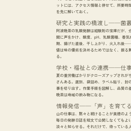
ットには、アクセス情報と併せて、所要時
を先に解いておく。
研究と実践の橋渡し──菌叢
阿波晩茶の乳酸発酵は経験則の宝庫だが、
関に声をかけ、酸度、pH、乳酸菌種、香
期、揚げた直後、干し上がり、火入れ後─
値は味の優劣を決めるためではなく、振る
る。
学校・福祉との連携──仕
夏の重労働ばかりがクローズアップされが
さんある。選別、袋詰め、ラベル貼り、封
事を切り出す。作業手順を図解し、品質の
晩茶は地域の飲み物になる。
情報発信──「声」を育て
山の仕事は、黙々と続けることが美徳のよ
毎日の発酵日誌を短文で公開しなくてもよ
淡々と知らせる。それだけで、待っている