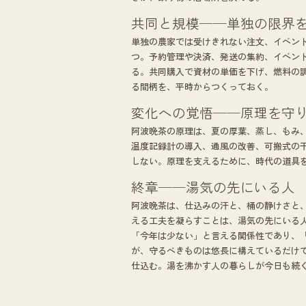
共同と規模──単独の限界
単独の農家では受けきれない注文、イベン
つ。予約管理や決済、発送の集約、イベン
る。共同購入で資材の単価を下げ、燃料の
る間柄を、平時からつくっておく。
変化への覚悟──原理を守
阿波晩茶の原理は、夏の厚葉、蒸し、もみ
温度記録計の導入、通風の改善、可搬式の
しない。原理を支えるために、時代の道具
終章──湯気の先にいる人
阿波晩茶は、仕込みの汗と、桶の静けさと
える工夫を凝らすことは、湯気の先にいる
「今年は少ない」と言える関係性であり、
が、守るべきものは悠長に構えているだけ
仕込む。湯を沸かす人の暮らしが今日も続