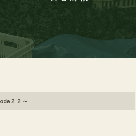
ode２２～