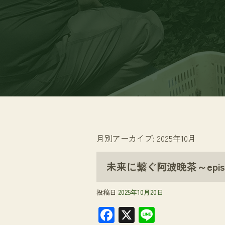
月別アーカイブ:
2025年10月
未来に繋ぐ阿波晩茶～epis
投稿日
2025年10月20日
F
X
Li