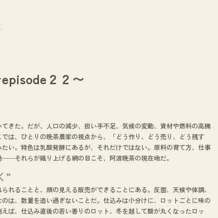
！
pisode２２〜
いてきた。だが、人口の減少、担い手不足、気候の変動、資材や燃料の高騰
こでは、ひとりの晩茶農家の視点から、「どう作り、どう売り、どう残す
みたい。特色は乳酸発酵にあるが、それだけではない。原料の育て方、仕事
働──それらが織り上げる網の目こそ、阿波晩茶の現在地だ。
く”
れられることと、顔の見える販売ができることにある。反面、天候や体調、
なのは、数量を追い過ぎないことだ。仕込みは小分けに、ロットごとに味の
例えば、仕込み直後の若い香りのロット、冬を越して酸が丸くなったロッ