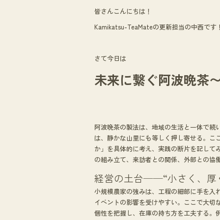
ac
n
皆さんこんにちは！
e
e
Kamikatsu-TeaMateの更新担当の中西です
b
o
さて今日は
o
未来に繋ぐ阿波晩茶〜e
k
阿波晩茶の製法は、地域の生活と一体で続
は、静かな山里にも等しく押し寄せる。こ
か」を具体的に考え、実践の断片を記して
の組み立て、来訪者との関係、外部との協
経営の土台──“小さく、厚
小規模農家の強みは、工程の細部に手を入
イベントの影響を受けやすい。ここで大切
個性を把握し、在庫の持ち方を工夫する。