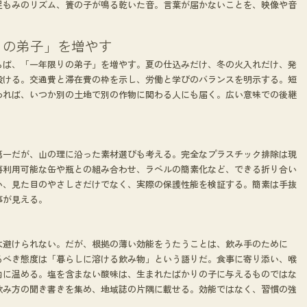
足もみのリズム、簀の子が鳴る乾いた音。言葉が届かないことを、映像や音
りの弟子」を増やす
らば、「一年限りの弟子」を増やす。夏の仕込みだけ、冬の火入れだけ、発
設ける。交通費と滞在費の枠を示し、労働と学びのバランスを明示する。短
われば、いつか別の土地で別の作物に関わる人にも届く。広い意味での後継
う
第一だが、山の理に沿った素材選びも考える。完全なプラスチック排除は現
再利用可能な缶や瓶との組み合わせ、ラベルの簡素化など、できる折り合い
い、見た目のやさしさだけでなく、実際の保護性能を検証する。簡素は手抜
事が見える。
は避けられない。だが、根拠の薄い効能をうたうことは、飲み手のために
るべき態度は「暮らしに溶ける飲み物」という語りだ。食事に寄り添い、喉
内に温める。塩を含まない酸味は、生まれたばかりの子に与えるものではな
飲み方の聞き書きを集め、地域誌の片隅に載せる。効能ではなく、習慣の強