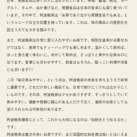
近年、発酵食品は多くの人に注目されています。味噌、醤油、納豆、ヨー
グルト、キムチ、ぬか漬けなど、発酵食品は日本の食卓にも深く根づいて
います。その中で、阿波晩茶は「お茶でありながら発酵食品でもある」と
いうユニークな立ち位置を持っています。これは、他の商品との差別化を
図るうえでも大きな強みです。
また、阿波晩茶は日常に取り入れやすいお茶です。特別な道具が必要なわ
けではなく、急須でもティーバッグでも楽しめます。温かくして飲めば、
ほっと落ち着く味わいに。冷やして飲めば、さっぱりと爽やかな飲み口に
なります。食事にも合わせやすく、和食はもちろん、脂っこい料理や洋食
にも合います
この「毎日飲みやすい」という点は、阿波晩茶の未来を考えるうえで非常
に重要です。どれだけ珍しい商品でも、日常で続けにくければ広がりにく
いものです。その点、阿波晩茶はクセがありすぎず、すっきりとしていて
飲みやすい。健康や発酵に関心がある人だけでなく、普段のお茶としても
受け入れられる可能性があります。
阿波晩茶農家にとって、これから大切になるのは「伝統をどう伝えるか」
です。
阿波晩茶は魅力の多いお茶ですが、まだ全国的な知名度は高いとはいえま