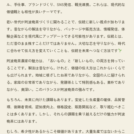
ル、手仕事、ブランドづくり、SNS発信、観光連携。これらは、現代的な
価値観とも相性が良いテーマです。
若い世代が阿波晩茶づくりに関わることで、伝統に新しい視点が加わりま
す。昔ながらの製法を守りながら、パッケージや販売方法、情報発信、体
験企画などを現代風にアップデートできる可能性があります。伝統とは、
ただ昔のまま残すことだけではありません。大切な芯を守りながら、時代
に合わせて伝え方を変えていくことも、伝統を未来へつなぐ方法です
阿波晩茶農家の魅力は、「古いもの」と「新しいもの」の両方を持ってい
ることです。製法は昔ながら。けれど、価値の伝え方はこれからいくらで
も広げられます。地域に根ざしたお茶でありながら、全国の人に届けられ
る。家庭の日常茶でありながら、発酵茶として特別感もある。素朴であり
ながら、奥深い。このバランスが阿波晩茶の強みです。
もちろん、未来に向けた課題もあります。安定した生産量の確保、品質管
理、後継者育成、認知度向上、価格設定、販路開拓など、取り組むべきこ
とは多くあります。しかし、それらの課題を乗り越えるだけの魅力が阿波
晩茶にはあります。
むしろ、希少性があるからこそ価値があります。大量生産ではないからこ