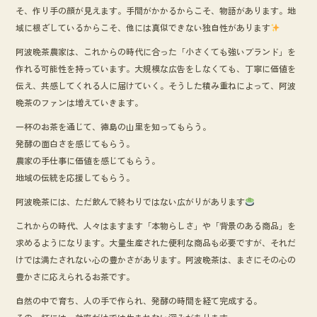
そ、作り手の顔が見えます。手間がかかるからこそ、物語があります。地
域に根ざしているからこそ、他には真似できない独自性があります
阿波晩茶農家は、これからの時代に合った「小さくても強いブランド」を
作れる可能性を持っています。大規模な広告をしなくても、丁寧に価値を
伝え、共感してくれる人に届けていく。そうした積み重ねによって、阿波
晩茶のファンは増えていきます。
一杯のお茶を通じて、徳島の山里を知ってもらう。
発酵の面白さを感じてもらう。
農家の手仕事に価値を感じてもらう。
地域の伝統を応援してもらう。
阿波晩茶には、ただ飲んで終わりではない広がりがあります
これからの時代、人々はますます「本物らしさ」や「背景のある商品」を
求めるようになります。大量生産された便利な商品も必要ですが、それだ
けでは満たされない心の豊かさがあります。阿波晩茶は、まさにその心の
豊かさに応えられるお茶です。
自然の中で育ち、人の手で作られ、発酵の時間を経て完成する。