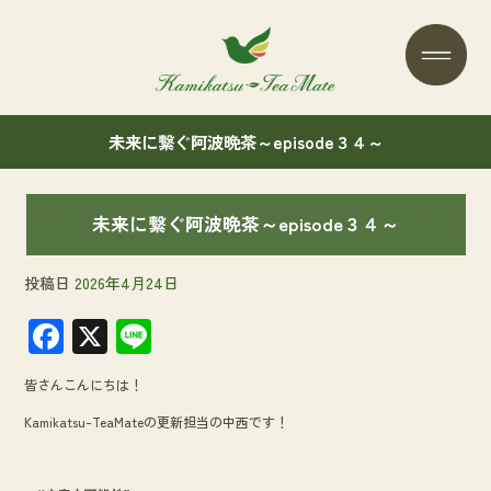
未来に繋ぐ阿波晩茶～episode３４～
未来に繋ぐ阿波晩茶～episode３４～
投稿日
2026年4月24日
F
X
Li
ac
n
皆さんこんにちは！
e
e
Kamikatsu-TeaMateの更新担当の中西です！
b
o