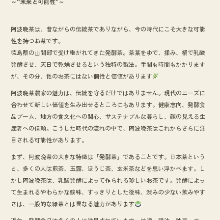
～“未来と可能性”～
o
k
阿波晩茶は、昔ながらの伝統茶でありながら、今の時代にこそ大きな可能
性を持つお茶です。
徳島県の山間部で受け継がれてきた発酵茶。茶葉をゆで、揉み、桶で乳酸
発酵させ、天日で乾燥させるという独特の製法。手間も時間もかかります
が、その分、他のお茶にはない個性と価値があります
阿波晩茶農家の魅力は、伝統を守るだけではありません。現代のニーズに
合わせて新しい価値を生み出せるところにもあります。健康志向、発酵食
品ブーム、地方の食文化への関心、サステナブルな暮らし、顔の見える生
産者への信頼。こうした時代の流れの中で、阿波晩茶はこれからさらに注
目される可能性があります。
まず、阿波晩茶の大きな特徴は「発酵茶」であることです。日本茶という
と、多くの人は煎茶、玉露、ほうじ茶、玄米茶などを思い浮かべます。し
かし阿波晩茶は、乳酸発酵によって作られる珍しいお茶です。発酵によっ
て生まれるやわらかな酸味、すっきりとした後味、渋みの少ない飲みやす
さは、一般的な緑茶とは異なる魅力があります