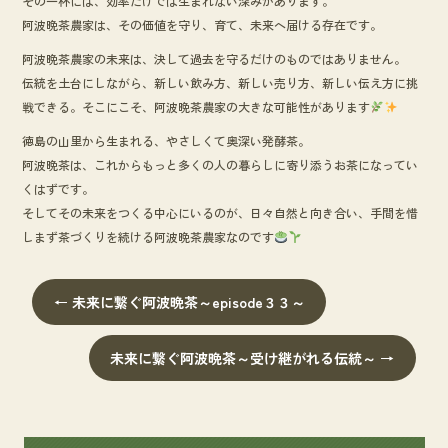
その一杯には、効率だけでは生まれない深みがあります。
阿波晩茶農家は、その価値を守り、育て、未来へ届ける存在です。
阿波晩茶農家の未来は、決して過去を守るだけのものではありません。
伝統を土台にしながら、新しい飲み方、新しい売り方、新しい伝え方に挑
戦できる。そこにこそ、阿波晩茶農家の大きな可能性があります
徳島の山里から生まれる、やさしくて奥深い発酵茶。
阿波晩茶は、これからもっと多くの人の暮らしに寄り添うお茶になってい
くはずです。
そしてその未来をつくる中心にいるのが、日々自然と向き合い、手間を惜
しまず茶づくりを続ける阿波晩茶農家なのです
←
未来に繋ぐ阿波晩茶～episode３３～
未来に繋ぐ阿波晩茶～受け継がれる伝統～
→