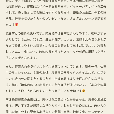
特に、ギフト商品としての可能性もあります。阿波晩茶は希少性があり、
地域性があり、健康的なイメージもあります。パッケージデザインを工夫
すれば、贈り物としても選ばれやすくなります。徳島のお土産、季節の贈
答品、健康を気づかう方へのプレゼントなど、さまざまなシーンで提案で
きます
飲食店との相性も良いです。阿波晩茶は食事に合わせやすく、後味がすっ
きりしているため、和食店、郷土料理店、カフェ、発酵食品を扱う飲食店
などで提供しやすいお茶です。食後のお茶として出すだけでなく、冷茶と
してメニュー化したり、阿波晩茶を使ったスイーツや料理に展開したりす
ることも考えられます。
また、健康志向のライフスタイル提案にも向いています。朝の一杯、仕事
中のリフレッシュ、食事のお供、寝る前のリラックスタイムなど、生活シ
ーンに合わせた提案をすることで、阿波晩茶はより身近な存在になりま
す。単に「徳島の珍しいお茶です」と伝えるだけではなく、「あなたの暮
らしにこう取り入れられます」と伝えることが大切です
阿波晩茶農家の未来には、若い世代の参加も欠かせません。農業や地域産
業は、担い手不足が課題になりがちです。しかし阿波晩茶には、若い人が
関心を持ちやすい要素もあります。発酵、自然、地域文化、サステナブ