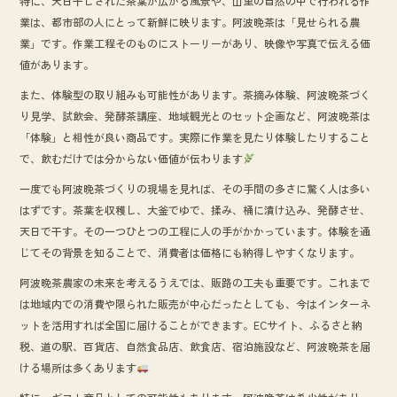
特に、天日干しされた茶葉が広がる風景や、山里の自然の中で行われる作
業は、都市部の人にとって新鮮に映ります。阿波晩茶は「見せられる農
業」です。作業工程そのものにストーリーがあり、映像や写真で伝える価
値があります。
また、体験型の取り組みも可能性があります。茶摘み体験、阿波晩茶づく
り見学、試飲会、発酵茶講座、地域観光とのセット企画など、阿波晩茶は
「体験」と相性が良い商品です。実際に作業を見たり体験したりすること
で、飲むだけでは分からない価値が伝わります
一度でも阿波晩茶づくりの現場を見れば、その手間の多さに驚く人は多い
はずです。茶葉を収穫し、大釜でゆで、揉み、桶に漬け込み、発酵させ、
天日で干す。その一つひとつの工程に人の手がかかっています。体験を通
じてその背景を知ることで、消費者は価格にも納得しやすくなります。
阿波晩茶農家の未来を考えるうえでは、販路の工夫も重要です。これまで
は地域内での消費や限られた販売が中心だったとしても、今はインターネ
ットを活用すれば全国に届けることができます。ECサイト、ふるさと納
税、道の駅、百貨店、自然食品店、飲食店、宿泊施設など、阿波晩茶を届
ける場所は多くあります