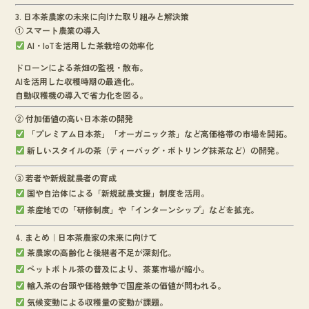
3. 日本茶農家の未来に向けた取り組みと解決策
① スマート農業の導入
AI・IoTを活用した茶栽培の効率化
ドローンによる茶畑の監視・散布。
AIを活用した収穫時期の最適化。
自動収穫機の導入で省力化を図る。
② 付加価値の高い日本茶の開発
「プレミアム日本茶」「オーガニック茶」など高価格帯の市場を開拓。
新しいスタイルの茶（ティーバッグ・ボトリング抹茶など）の開発。
③ 若者や新規就農者の育成
国や自治体による「新規就農支援」制度を活用。
茶産地での「研修制度」や「インターンシップ」などを拡充。
4. まとめ｜日本茶農家の未来に向けて
茶農家の高齢化と後継者不足が深刻化。
ペットボトル茶の普及により、茶葉市場が縮小。
輸入茶の台頭や価格競争で国産茶の価値が問われる。
気候変動による収穫量の変動が課題。