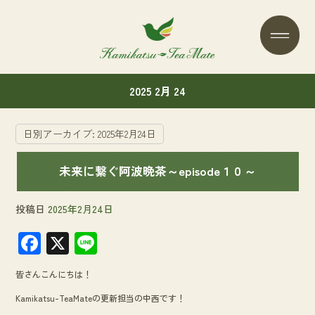
2025 2月 24
日別アーカイブ:
2025年2月24日
未来に繋ぐ阿波晩茶～episode１０～
投稿日
2025年2月24日
F
X
Li
ac
n
皆さんこんにちは！
e
e
Kamikatsu-TeaMateの更新担当の中西です！
b