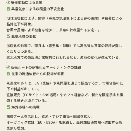
③ 気候変動による影響
異常気象による収穫量の不安定化
地球温暖化により、
霜害（春先の気温低下による芽の凍結）や猛暑による
品質低下
が発生。
台風や長雨による被害
も増加し、茶葉の収穫量が不安定に。
栽培地域の変化
温暖化の影響で、
南日本（鹿児島・静岡）では高品質な茶葉の栽培が難し
くなりつつある。
東北地方での茶栽培が試験的に行われるなど、産地の変化が進んでいる。
④ 販売ルートの多様化とマーケティングの課題
従来の流通依存からの脱却が必要
茶農家の多くは、
JA（農協）や茶問屋を通じて販売
するが、市場価格の低
下で利益が出にくい。
直接販売（ECサイト・SNS活用）やカフェ経営など、新たな販売手法を模
索する動きが増えている。
海外市場への挑戦
抹茶ブームを活用し、欧米・アジア市場へ輸出を拡大。
オーガニック認証（EU・USDA）を取得し、高付加価値市場へ進出する茶
農家も増加。