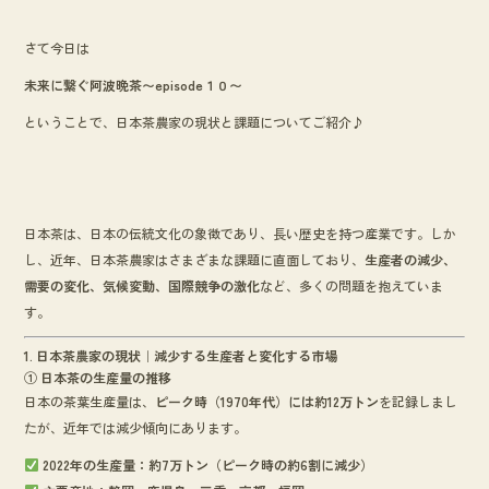
o
さて今日は
o
k
未来に繋ぐ阿波晩茶〜episode１０〜
ということで、日本茶農家の現状と課題についてご紹介♪
日本茶は、日本の伝統文化の象徴であり、長い歴史を持つ産業です。しか
し、近年、日本茶農家はさまざまな課題に直面しており、
生産者の減少、
需要の変化、気候変動、国際競争の激化
など、多くの問題を抱えていま
す。
1. 日本茶農家の現状｜減少する生産者と変化する市場
① 日本茶の生産量の推移
日本の茶葉生産量は、
ピーク時（1970年代）には約12万トン
を記録しまし
たが、近年では減少傾向にあります。
2022年の生産量：約7万トン（ピーク時の約6割に減少）