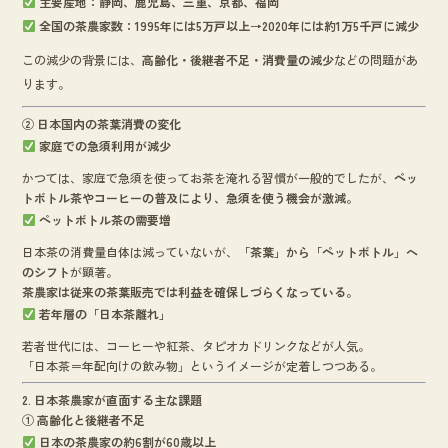
主要産地：静岡、鹿児島、三重、京都、福岡
全国の茶農家数：1995年には5万戸以上→2020年には約1万5千戸に減少
この減少の背景には、
高齢化・後継者不足・消費量の減少
などの問題があ
ります。
② 日本国内の茶葉消費の変化
家庭での急須利用が減少
かつては、家庭で急須を使ってお茶を淹れる習慣が一般的でしたが、
ペッ
トボトル茶やコーヒーの普及により、急須を使う機会が激減。
ペットボトル茶の需要増
日本茶の消費量自体は減っていないが、
「茶葉」から「ペットボトル」へ
のシフト
が顕著。
茶農家は従来の茶葉販売では利益を確保しづらくなっている。
若年層の「日本茶離れ」
若者世代には、コーヒーや紅茶、タピオカドリンクなどが人気。
「日本茶＝年配向けの飲み物」というイメージが定着しつつある。
2. 日本茶農家が直面する主な課題
① 高齢化と後継者不足
日本の茶農家の約6割が60歳以上