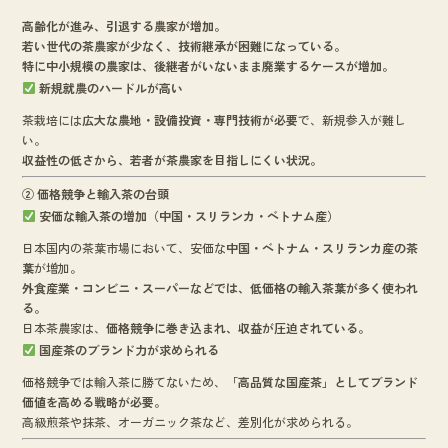
高齢化が進み、引退する農家が増加。
若い世代の茶農家が少なく、技術継承が困難になっている。
特に中小規模の農家は、後継者がいないまま廃業するケースが増加。
新規就農のハードルが高い
茶栽培には
広大な農地・設備投資・専門技術が必要
で、新規参入が難し
い。
収益性の低さから、若者が茶農家を目指しにくい状況。
② 価格競争と輸入茶の台頭
安価な輸入茶の増加（中国・スリランカ・ベトナム産）
日本国内の茶葉市場において、安価な
中国・ベトナム・スリランカ産の茶
葉
が増加。
外食産業・コンビニ・スーパーなどでは、低価格の輸入茶葉が多く使われ
る。
日本茶農家は、
価格競争に巻き込まれ、収益が圧迫されている。
国産茶のブランド力が求められる
価格競争では輸入茶に勝てないため、
「高品質な国産茶」としてブランド
価値を高める戦略が必要。
高級煎茶や抹茶、オーガニック茶など、差別化が求められる。