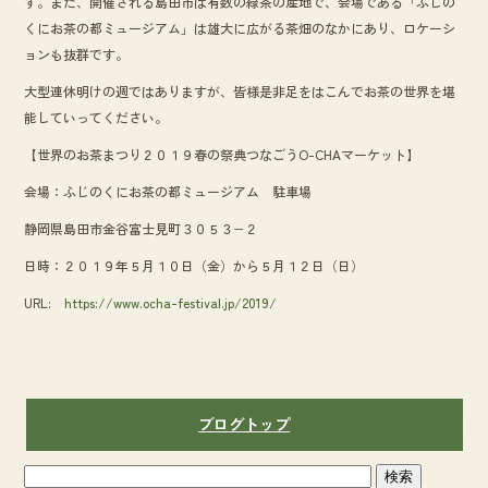
す。また、開催される島田市は有数の緑茶の産地で、会場である「ふじの
くにお茶の都ミュージアム」は雄大に広がる茶畑のなかにあり、ロケーシ
ョンも抜群です。
大型連休明けの週ではありますが、皆様是非足をはこんでお茶の世界を堪
能していってください。
【世界のお茶まつり２０１９春の祭典つなごうO-CHAマーケット】
会場：ふじのくにお茶の都ミュージアム 駐車場
静岡県島田市金谷富士見町３０５３−２
日時：２０１９年５月１０日（金）から５月１２日（日）
URL:
https://www.ocha-festival.jp/2019/
ブログトップ