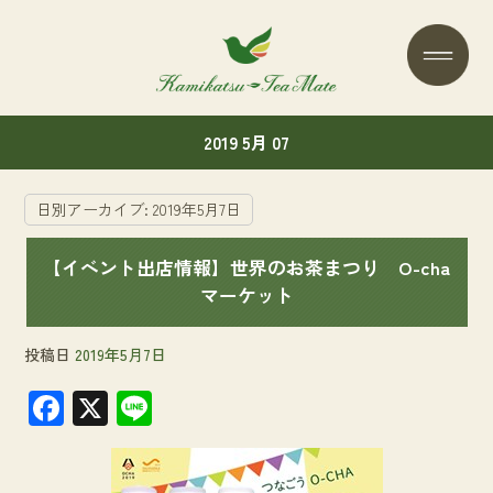
2019 5月 07
日別アーカイブ:
2019年5月7日
【イベント出店情報】世界のお茶まつり O-cha
マーケット
投稿日
2019年5月7日
F
X
Li
ac
n
e
e