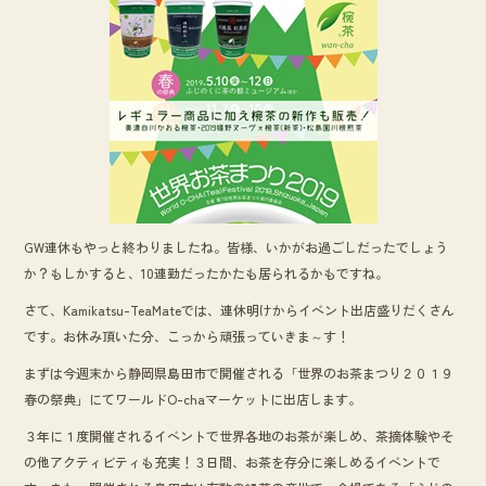
b
o
o
k
GW連休もやっと終わりましたね。皆様、いかがお過ごしだったでしょう
か？もしかすると、10連勤だったかたも居られるかもですね。
さて、Kamikatsu-TeaMateでは、連休明けからイベント出店盛りだくさん
です。お休み頂いた分、こっから頑張っていきま～す！
まずは今週末から静岡県島田市で開催される「世界のお茶まつり２０１９
春の祭典」にてワールドO-chaマーケットに出店します。
３年に１度開催されるイベントで世界各地のお茶が楽しめ、茶摘体験やそ
の他アクティビティも充実！３日間、お茶を存分に楽しめるイベントで