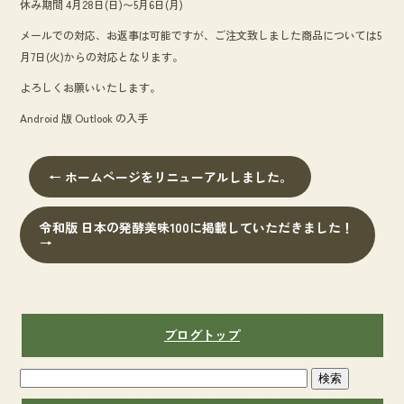
休み期間 4月28日(日)〜5月6日(月)
o
k
メールでの対応、お返事は可能ですが、ご注文致しました商品については5
月7日(火)からの対応となります。
よろしくお願いいたします。
Android 版 Outlook の入手
←
ホームページをリニューアルしました。
令和版 日本の発酵美味100に掲載していただきました！
→
ブログトップ