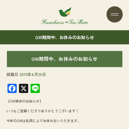
GW期間中、お休みのお知らせ
GW期間中、お休みのお知らせ
投稿日
2019年4月26日
F
X
Li
ac
n
【GW連休のお知らせ】
e
e
いつもご愛顧くださりありがとうございます！
b
今年のGWは私用によりお休みをいただきます。
o